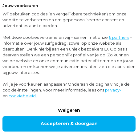
Jouw voorkeuren
Menu
Wij gebruiken cookies (en vergelijkbare technieken) om onze
Sluit
website te verbeteren en om gepersonaliseerde content en
advertenties aan te bieden.
…
Cases
Condor Heavy Services bouwt toekomstbestendig met Moore MKW aan boord
Met deze cookies verzamelen wij – samen met onze
6 partners
–
informatie over jouw surfgedrag, zowel op onze website als
Cases
daarbuiten. Denk hierbij aan een uniek bezoekers ID. Op basis
daarvan stellen we een persoonlijk profiel van je op. Zo kunnen
Corporate finance
+3
we de website en onze communicatie beter afstemmen op jouw
voorkeuren en kunnen we je advertenties laten zien die aansluiten
bij jouw interesses.
Condor Heavy
Wil je je voorkeuren aanpassen? Onderaan de pagina vind je de
cookie-instellingen. Voor meer informatie, lees ons
privacy-
Services bouwt
en
cookiebeleid.
toekomstbestendi
Weigeren
g met Moore MKW
Accepteren & doorgaan