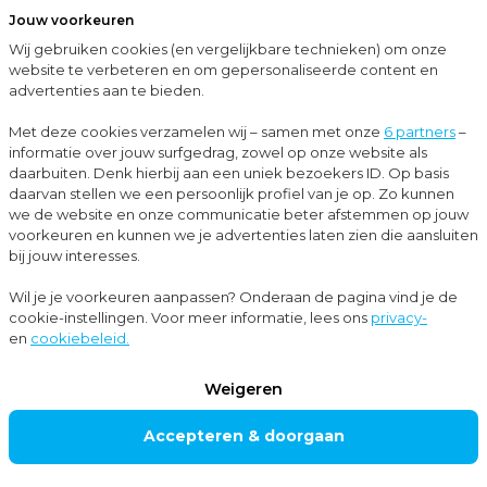
Jouw voorkeuren
Menu
Wij gebruiken cookies (en vergelijkbare technieken) om onze
Sluit
website te verbeteren en om gepersonaliseerde content en
advertenties aan te bieden.
…
Cases
Case: flinke subsidie voor onderzoek infraroodverwarming
Met deze cookies verzamelen wij – samen met onze
6 partners
–
informatie over jouw surfgedrag, zowel op onze website als
Cases
daarbuiten. Denk hierbij aan een uniek bezoekers ID. Op basis
daarvan stellen we een persoonlijk profiel van je op. Zo kunnen
Subsidieadvies
we de website en onze communicatie beter afstemmen op jouw
voorkeuren en kunnen we je advertenties laten zien die aansluiten
bij jouw interesses.
Case: flinke
Wil je je voorkeuren aanpassen? Onderaan de pagina vind je de
cookie-instellingen. Voor meer informatie, lees ons
privacy-
subsidie voor
en
cookiebeleid.
onderzoek
Weigeren
infraroodverwarmi
Accepteren & doorgaan