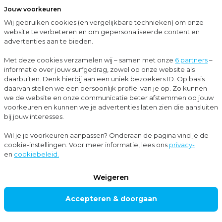
Jouw voorkeuren
Menu
Wij gebruiken cookies (en vergelijkbare technieken) om onze
Sluit
website te verbeteren en om gepersonaliseerde content en
advertenties aan te bieden.
…
Blogs
Personeelsadviseurs: de sparringpartners voor al jouw vraagstukken over personeelszaken
Met deze cookies verzamelen wij – samen met onze
6 partners
–
informatie over jouw surfgedrag, zowel op onze website als
Blogs
daarbuiten. Denk hierbij aan een uniek bezoekers ID. Op basis
daarvan stellen we een persoonlijk profiel van je op. Zo kunnen
Personeels- en salarisadvies
we de website en onze communicatie beter afstemmen op jouw
voorkeuren en kunnen we je advertenties laten zien die aansluiten
bij jouw interesses.
Personeelsadviseur
Wil je je voorkeuren aanpassen? Onderaan de pagina vind je de
cookie-instellingen. Voor meer informatie, lees ons
privacy-
s: de
en
cookiebeleid.
sparringpartners
Weigeren
voor al jouw
Accepteren & doorgaan