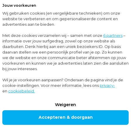
Jouw voorkeuren
Menu
Wij gebruiken cookies (en vergelijkbare technieken) om onze
Sluit
website te verbeteren en om gepersonaliseerde content en
advertenties aan te bieden.
…
Blogs
Het vinden, boeien én behouden van werknemers: 5 tips
Met deze cookies verzamelen wij – samen met onze
6 partners
–
informatie over jouw surfgedrag, zowel op onze website als
Blogs
daarbuiten. Denk hierbij aan een uniek bezoekers ID. Op basis
daarvan stellen we een persoonlijk profiel van je op. Zo kunnen
Personeels- en salarisadvies
+2
we de website en onze communicatie beter afstemmen op jouw
voorkeuren en kunnen we je advertenties laten zien die aansluiten
bij jouw interesses.
Het vinden, boeien
Wil je je voorkeuren aanpassen? Onderaan de pagina vind je de
cookie-instellingen. Voor meer informatie, lees ons
privacy-
én behouden van
en
cookiebeleid.
werknemers: 5 tips
Weigeren
Accepteren & doorgaan
In een tijd waarin de arbeidsmarkt steeds krapper