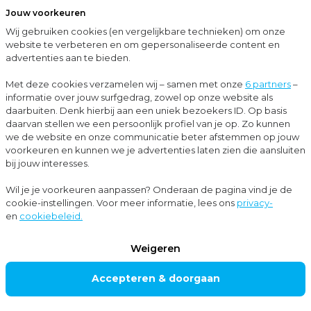
Jouw voorkeuren
Menu
Wij gebruiken cookies (en vergelijkbare technieken) om onze
Sluit
website te verbeteren en om gepersonaliseerde content en
advertenties aan te bieden.
…
Blogs
Buy-and-build: overnames als strategie voor bedrijfsgroei en innovatie
Met deze cookies verzamelen wij – samen met onze
6 partners
–
informatie over jouw surfgedrag, zowel op onze website als
Blogs
daarbuiten. Denk hierbij aan een uniek bezoekers ID. Op basis
daarvan stellen we een persoonlijk profiel van je op. Zo kunnen
Corporate finance
+1
we de website en onze communicatie beter afstemmen op jouw
voorkeuren en kunnen we je advertenties laten zien die aansluiten
bij jouw interesses.
Buy-and-build:
Wil je je voorkeuren aanpassen? Onderaan de pagina vind je de
cookie-instellingen. Voor meer informatie, lees ons
privacy-
overnames als
en
cookiebeleid.
strategie voor
Weigeren
bedrijfsgroei en
Accepteren & doorgaan