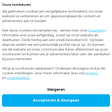
Jouw voorkeuren
Menu
Wij gebruiken cookies (en vergelijkbare technieken) om onze
Sluit
website te verbeteren en om gepersonaliseerde content en
advertenties aan te bieden.
Up-to-date met Moore MKW
Prinsjesdag 2024: belangrijkste wijzigingen op subsidiegebied
Met deze cookies verzamelen wij – samen met onze
6 partners
–
informatie over jouw surfgedrag, zowel op onze website als
Nieuws
daarbuiten. Denk hierbij aan een uniek bezoekers ID. Op basis
daarvan stellen we een persoonlijk profiel van je op. Zo kunnen
Subsidieadvies
we de website en onze communicatie beter afstemmen op jouw
voorkeuren en kunnen we je advertenties laten zien die aansluiten
bij jouw interesses.
Prinsjesdag 2024:
Wil je je voorkeuren aanpassen? Onderaan de pagina vind je de
cookie-instellingen. Voor meer informatie, lees ons
privacy-
belangrijkste
en
cookiebeleid.
wijzigingen op
Weigeren
subsidiegebied
Accepteren & doorgaan