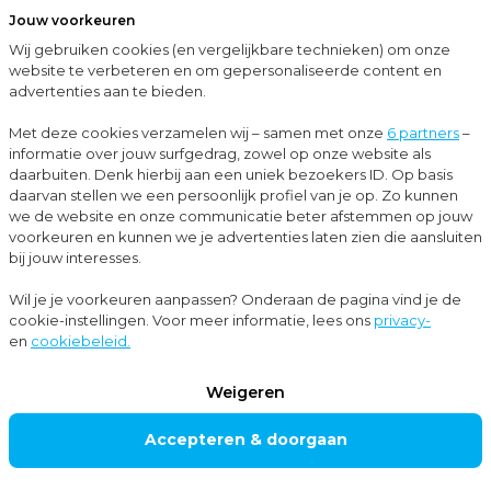
Jouw voorkeuren
Menu
Wij gebruiken cookies (en vergelijkbare technieken) om onze
Sluit
website te verbeteren en om gepersonaliseerde content en
advertenties aan te bieden.
Subsidiescan aanvragen
Met deze cookies verzamelen wij – samen met onze
6 partners
–
informatie over jouw surfgedrag, zowel op onze website als
Subsidiekansen
daarbuiten. Denk hierbij aan een uniek bezoekers ID. Op basis
SUBSIDIESCA
daarvan stellen we een persoonlijk profiel van je op. Zo kunnen
we de website en onze communicatie beter afstemmen op jouw
N
voorkeuren en kunnen we je advertenties laten zien die aansluiten
AANVRAGEN
bij jouw interesses.
Wil je je voorkeuren aanpassen? Onderaan de pagina vind je de
cookie-instellingen. Voor meer informatie, lees ons
privacy-
en
cookiebeleid.
Benieuwd of jouw plannen in aanmerking komen
voor subsidie? Vraag nu een subsidiescan van Moore
Weigeren
MKW aan. Met ons speciaal ontwikkelde 4-
Accepteren & doorgaan
stappenplan ontdek je niet alleen welke stappen
nodig te zijn om te komen tot een succesvolle