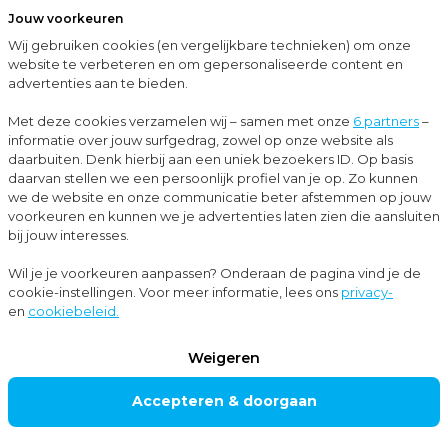
Jouw voorkeuren
Menu
Wij gebruiken cookies (en vergelijkbare technieken) om onze
Sluit
website te verbeteren en om gepersonaliseerde content en
advertenties aan te bieden.
…
Subsidieadvies
Subsidieregeling praktijkleren
Met deze cookies verzamelen wij – samen met onze
6 partners
–
informatie over jouw surfgedrag, zowel op onze website als
Subsidieadvies
daarbuiten. Denk hierbij aan een uniek bezoekers ID. Op basis
SUBSIDIEREG
daarvan stellen we een persoonlijk profiel van je op. Zo kunnen
we de website en onze communicatie beter afstemmen op jouw
ELING
voorkeuren en kunnen we je advertenties laten zien die aansluiten
PRAKTIJKLER
bij jouw interesses.
EN
Wil je je voorkeuren aanpassen? Onderaan de pagina vind je de
cookie-instellingen. Voor meer informatie, lees ons
privacy-
en
cookiebeleid.
Ben je een erkend leerbedrijf en bied je praktijk- of
Weigeren
werkleerplaatsen aan? Dan is de subsidieregeling
Accepteren & doorgaan
Praktijkleren een interessante kans om een financiële
tegemoetkoming te ontvangen voor de begeleiding