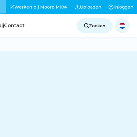
Werken bij Moore MKW
Uploaden
Inloggen
ij
Contact
Zoeken