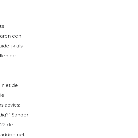
te
jaren een
delijk als
llen de
 niet de
iel
s advies:
dig?” Sander
022 de
hadden net