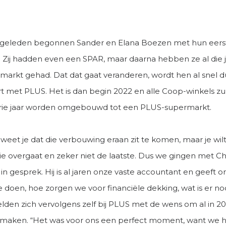
r geleden begonnen Sander en Elana Boezen met hun eers
 Zij hadden even een SPAR, maar daarna hebben ze al die 
arkt gehad. Dat dat gaat veranderen, wordt hen al snel dui
t met PLUS. Het is dan begin 2022 en alle Coop-winkels zu
ie jaar worden omgebouwd tot een PLUS-supermarkt.
k weet je dat die verbouwing eraan zit te komen, maar je wilt
die overgaat en zeker niet de laatste. Dus we gingen met Ch
n gesprek. Hij is al jaren onze vaste accountant en geeft on
 doen, hoe zorgen we voor financiële dekking, wat is er no
lden zich vervolgens zelf bij PLUS met de wens om al in 2
 maken. “Het was voor ons een perfect moment, want we 