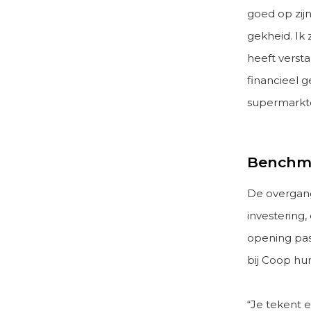
goed op zij
gekheid. Ik 
heeft verst
financieel g
supermarkt
Benchma
De overgang
investering
opening pas
bij Coop h
“Je tekent 