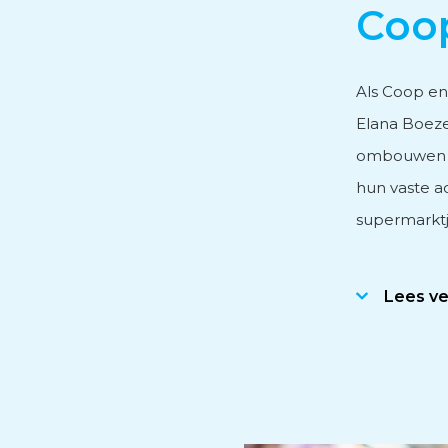
Coo
Personeels- en salarisad
Als Coop en
Elana Boeze
Subsidieadvies
ombouwen na
hun vaste a
Internationaal onderne
supermarktj
Lees v