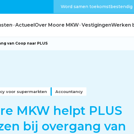
Word samen toekomstbestendig
nsten
Actueel
Over Moore MKW
Vestigingen
Werken b
ang van Coop naar PLUS
Dagelijks bestuur
Raad van commissarissen
cy voor supermarkten
Accountancy
Hoe zijn wij georganiseerd?
re MKW helpt PLUS
en bij overgang van
Feiten en cijfers