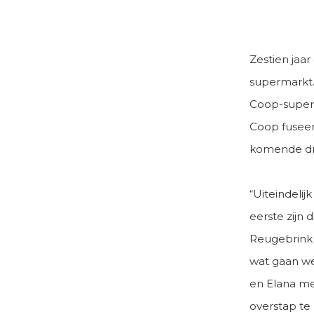
Zestien jaa
supermarkt.
Coop-superm
Coop fuseer
komende dr
“Uiteindelij
eerste zijn 
Reugebrink i
wat gaan we
en Elana me
overstap te