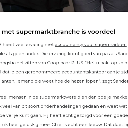
g met supermarktbranche is voordeel
heeft veel ervaring met
accountancy voor supermarkten
e als geen ander. Die ervaring komt goed van pas als San
gangstraject zitten van Coop naar PLUS. “Het maakt op zo
il dat je een gerenommeerd accountantskantoor aan je zij
lanten. Iemand die weet hoe de hazen lopen”, zegt Sander
 veel mensen in de supermarktwereld en dan doe je makkeli
ok veel van dit soort onderhandelingen gedaan en weet wat 
oe ver je kunt gaan. Hij heeft echt gezorgd voor een goede
n ik heel gelukkig mee. Chiel is echt een leeuw. Dat doet h