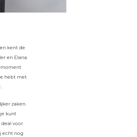
en kent de
der en Elana
’n moment
de hebt met
.
jker zaken.
je kunt
 deal voor
ij echt nog