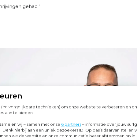
hrijvingen gehad.”
keuren
s (en vergelijkbare technieken) om onze website te verbeteren en 
es aan te bieden.
zamelen wij – samen met onze
6 partners
– informatie over jouw surf
. Denk hierbij aan een uniek bezoekers ID. Op basis daarvan stellen 
o kunnen we de website en onze communicatie beter afstemmen op j