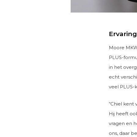
Ervarin
Moore MKW 
PLUS-formul
in het over
echt versch
veel PLUS-k
“Chiel kent
Hij heeft o
vragen en h
ons, daar be