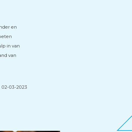
nder en
oeten
lp in van
and van
02-03-2023