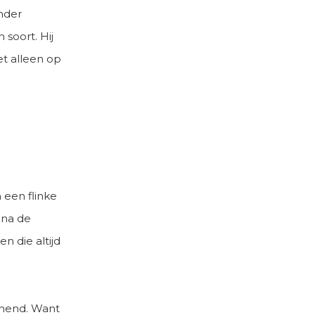
onder
 soort. Hij
et alleen op
 een flinke
 na de
 die altijd
nnend. Want