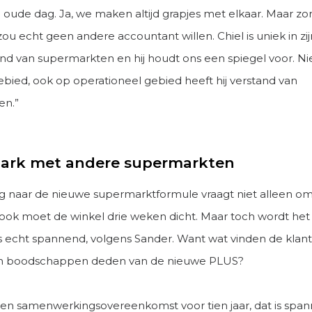
n oude dag. Ja, we maken altijd grapjes met elkaar. Maar z
zou echt geen andere accountant willen. Chiel is uniek in zijn
and van supermarkten en hij houdt ons een spiegel voor. Ni
ebied, ook op operationeel gebied heeft hij verstand van
en.”
rk met andere supermarkten
 naar de nieuwe supermarktformule vraagt niet alleen om
, ook moet de winkel drie weken dicht. Maar toch wordt het
 echt spannend, volgens Sander. Want wat vinden de klanten
un boodschappen deden van de nieuwe PLUS?
een samenwerkingsovereenkomst voor tien jaar, dat is spa