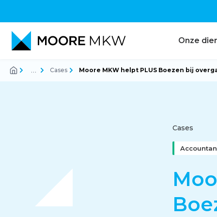
Onze die
…
Cases
Moore MKW helpt PLUS Boezen bij overg
Accountancy
Audit
Cases
Accountan
Belastingadvies
Moo
Boez
Corporate finance