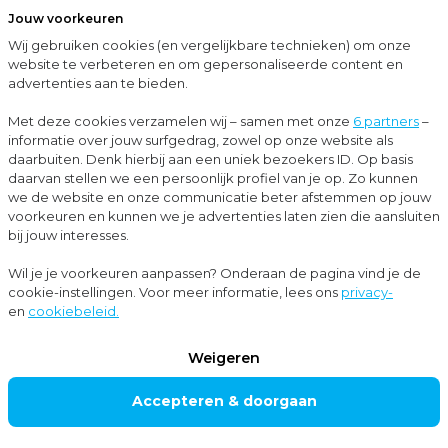
Jouw voorkeuren
Menu
Wij gebruiken cookies (en vergelijkbare technieken) om onze
Sluit
website te verbeteren en om gepersonaliseerde content en
advertenties aan te bieden.
…
Cases
Moore MKW begeleidt overname Z-netwerken Nederland B.V.
Met deze cookies verzamelen wij – samen met onze
6 partners
–
informatie over jouw surfgedrag, zowel op onze website als
Cases
daarbuiten. Denk hierbij aan een uniek bezoekers ID. Op basis
daarvan stellen we een persoonlijk profiel van je op. Zo kunnen
Bedrijf verkopen
we de website en onze communicatie beter afstemmen op jouw
voorkeuren en kunnen we je advertenties laten zien die aansluiten
bij jouw interesses.
Moore MKW
Wil je je voorkeuren aanpassen? Onderaan de pagina vind je de
cookie-instellingen. Voor meer informatie, lees ons
privacy-
begeleidt
en
cookiebeleid.
overname Z-
Weigeren
netwerken
Accepteren & doorgaan