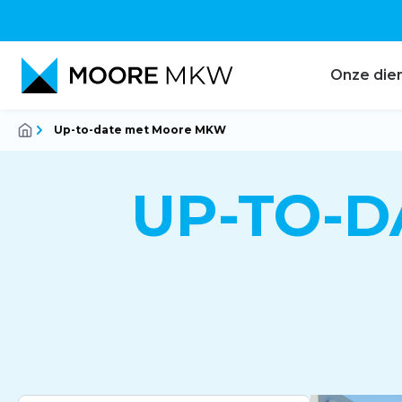
Onze die
Up-to-date met Moore MKW
Accountancy
UP-TO-
Audit
Belastingadvies
Corporate finance