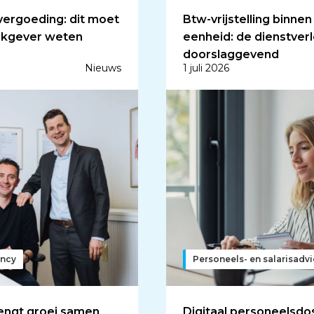
vergoeding: dit moet
Btw-vrijstelling binnen
erkgever weten
eenheid: de dienstverl
doorslaggevend
Nieuws
1 juli 2026
ncy
Personeels- en salarisadv
rengt groei samen
Digitaal personeelsdos