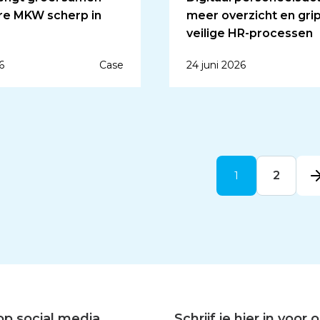
e MKW scherp in
meer overzicht en gri
veilige HR-processen
6
Case
24 juni 2026
1
2
op social media
Schrijf je hier in voor