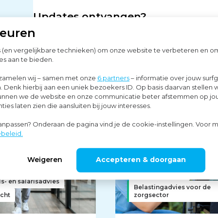
Updates ontvangen?
keuren
Schrijf je in voor onze nieuwsbrief
s (en vergelijkbare technieken) om onze website te verbeteren en 
es aan te bieden.
zamelen wij – samen met onze
6 partners
– informatie over jouw surf
. Denk hierbij aan een uniek bezoekers ID. Op basis daarvan stellen 
o kunnen we de website en onze communicatie beter afstemmen op j
ies laten zien die aansluiten bij jouw interesses.
aanpassen? Onderaan de pagina vind je de cookie-instellingen. Voor m
beleid.
Weigeren
Accepteren & doorgaan
Belastingadvies
s- en salarisadvies
Belastingadvies voor de
cht
zorgsector