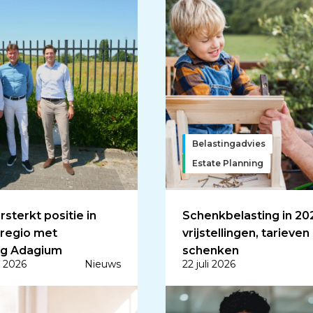
vies
Belastingadvies
men
Estate Planning
sterkt positie in
Schenkbelasting in 20
tregio met
vrijstellingen, tarieven
ing Adagium
schenken
 2026
Nieuws
22 juli 2026