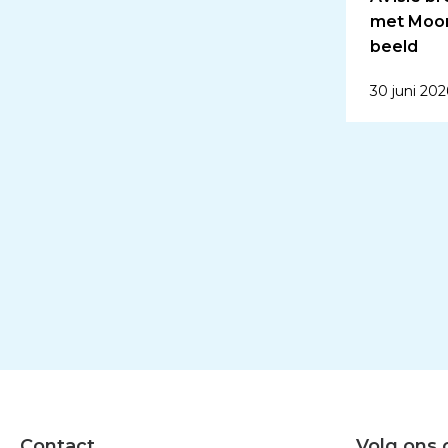
met Moor
beeld
30 juni 202
Contact
Volg ons 