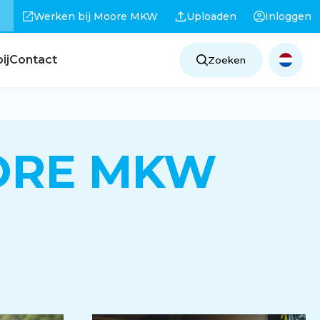
Werken bij Moore MKW
Uploaden
Inloggen
ij
Contact
Zoeken
ORE MKW