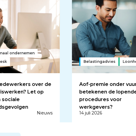
ionaal ondernemen
esk
Belastingadvies
Loonh
medewerkers over de
Aof-premie onder vuur
uiswerken? Let op
betekenen de lopend
n sociale
procedures voor
dsgevolgen
werkgevers?
Nieuws
14 juli 2026