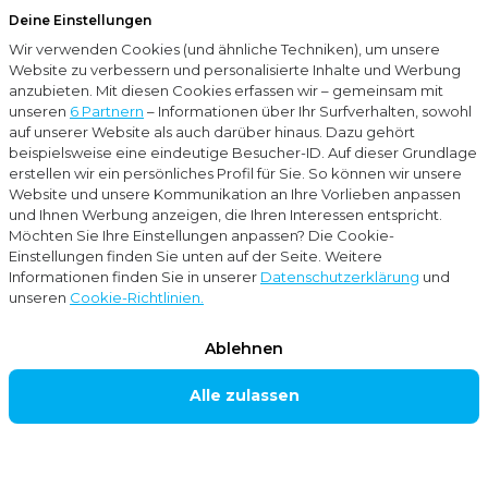
Deine Einstellungen
Menu
Wir verwenden Cookies (und ähnliche Techniken), um unsere
Schließ
Website zu verbessern und personalisierte Inhalte und Werbung
anzubieten. Mit diesen Cookies erfassen wir – gemeinsam mit
…
Blogs
Dividendenausschüttung zwischen zwei Unternehmen: Wie steht es mit der Dividendensteuer und Steuererklärung?
unseren
6 Partnern
– Informationen über Ihr Surfverhalten, sowohl
auf unserer Website als auch darüber hinaus. Dazu gehört
beispielsweise eine eindeutige Besucher-ID. Auf dieser Grundlage
Blogs
erstellen wir ein persönliches Profil für Sie. So können wir unsere
Website und unsere Kommunikation an Ihre Vorlieben anpassen
Steuerberatung
und Ihnen Werbung anzeigen, die Ihren Interessen entspricht.
Möchten Sie Ihre Einstellungen anpassen? Die Cookie-
Einstellungen finden Sie unten auf der Seite. Weitere
Dividendenaussch
Informationen finden Sie in unserer
Datenschutzerklärung
und
unseren
Cookie-Richtlinien.
üttung zwischen
Ablehnen
zwei
Alle zulassen
Unternehmen: Wie