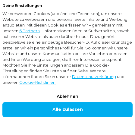
Deine Einstellungen
Menu
Wir verwenden Cookies (und ähnliche Techniken), um unsere
Schließ
Website zu verbessern und personalisierte Inhalte und Werbung
anzubieten. Mit diesen Cookies erfassen wir – gemeinsam mit
…
Blogs
Die niederländischen Steuerbehörden vergessen nichts: Zehn Jahre Steuerpflicht bei Schenkungen
unseren
6 Partnern
– Informationen über Ihr Surfverhalten, sowohl
auf unserer Website als auch darüber hinaus. Dazu gehört
beispielsweise eine eindeutige Besucher-ID. Auf dieser Grundlage
Blogs
erstellen wir ein persönliches Profil für Sie. So können wir unsere
Website und unsere Kommunikation an Ihre Vorlieben anpassen
Steuerberatung
und Ihnen Werbung anzeigen, die Ihren Interessen entspricht.
Möchten Sie Ihre Einstellungen anpassen? Die Cookie-
Einstellungen finden Sie unten auf der Seite. Weitere
Die
Informationen finden Sie in unserer
Datenschutzerklärung
und
unseren
Cookie-Richtlinien.
niederländischen
Ablehnen
Steuerbehörden
Alle zulassen
vergessen nichts: