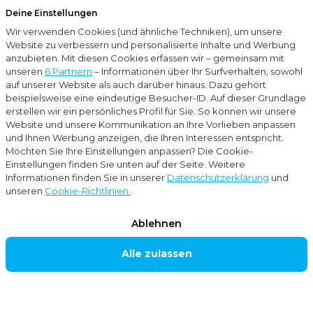
Deine Einstellungen
Menu
Wir verwenden Cookies (und ähnliche Techniken), um unsere
Schließ
Website zu verbessern und personalisierte Inhalte und Werbung
anzubieten. Mit diesen Cookies erfassen wir – gemeinsam mit
Handelsregistereintragungen und Umsatzsteuer-Identifikationsnummer
unseren
6 Partnern
– Informationen über Ihr Surfverhalten, sowohl
auf unserer Website als auch darüber hinaus. Dazu gehört
beispielsweise eine eindeutige Besucher-ID. Auf dieser Grundlage
Über Moore MKW
erstellen wir ein persönliches Profil für Sie. So können wir unsere
ALLGEMEINE
Website und unsere Kommunikation an Ihre Vorlieben anpassen
und Ihnen Werbung anzeigen, die Ihren Interessen entspricht.
GESCHÄFTSB
Möchten Sie Ihre Einstellungen anpassen? Die Cookie-
EDINGUNGE
Einstellungen finden Sie unten auf der Seite. Weitere
Informationen finden Sie in unserer
Datenschutzerklärung
und
N
unseren
Cookie-Richtlinien.
Ablehnen
Alle zulassen