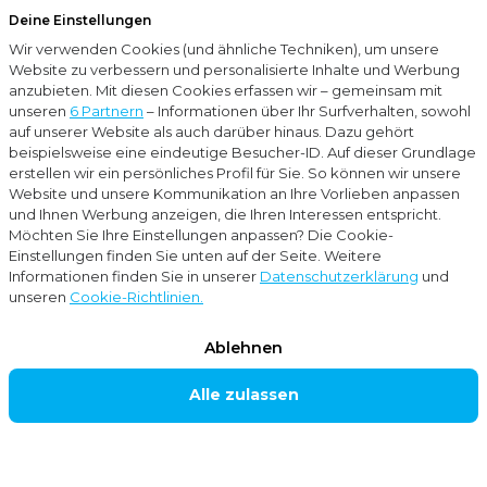
Deine Einstellungen
Menu
Wir verwenden Cookies (und ähnliche Techniken), um unsere
Schließ
Website zu verbessern und personalisierte Inhalte und Werbung
anzubieten. Mit diesen Cookies erfassen wir – gemeinsam mit
Zweigstellen
Meppel
unseren
6 Partnern
– Informationen über Ihr Surfverhalten, sowohl
auf unserer Website als auch darüber hinaus. Dazu gehört
MEPPEL
beispielsweise eine eindeutige Besucher-ID. Auf dieser Grundlage
erstellen wir ein persönliches Profil für Sie. So können wir unsere
Website und unsere Kommunikation an Ihre Vorlieben anpassen
und Ihnen Werbung anzeigen, die Ihren Interessen entspricht.
Die Wirtschaftsprüfungs- und
Möchten Sie Ihre Einstellungen anpassen? Die Cookie-
Einstellungen finden Sie unten auf der Seite. Weitere
Steuerberatungskanzlei Moore MKW ist auch in
Informationen finden Sie in unserer
Datenschutzerklärung
und
Meppel mit einer Niederlassung vertreten und deckt
unseren
Cookie-Richtlinien.
von dort aus alle Bereiche des Geschäftsalltags von
Ablehnen
Unternehmen ab. Unsere Kanzlei in Meppel hilft
Alle zulassen
Ihnen mit ihrem multidisziplinären Service gerne
weiter. Wir unterstützen und beraten Sie in den
Bereichen Rechnungswesen, Steuern,