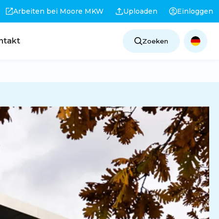
Arbeiten bei Moore MKW
Uploaden
Einloggen
ntakt
Zoeken