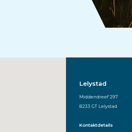
Lelystad
Middendreef 297
8233 GT Lelystad
Kontaktdetails