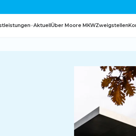
stleistungen
Aktuell
Über Moore MKW
Zweigstellen
Ko