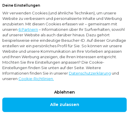
Deine Einstellungen
Menu
Wir verwenden Cookies (und ähnliche Techniken), um unsere
Schließ
Website zu verbessern und personalisierte Inhalte und Werbung
anzubieten. Mit diesen Cookies erfassen wir – gemeinsam mit
Zweigstellen
Amsterdam
unseren
6 Partnern
– Informationen über Ihr Surfverhalten, sowohl
auf unserer Website als auch darüber hinaus. Dazu gehört
AMSTERDAM
beispielsweise eine eindeutige Besucher-ID. Auf dieser Grundlage
erstellen wir ein persönliches Profil für Sie. So können wir unsere
Website und unsere Kommunikation an Ihre Vorlieben anpassen
und Ihnen Werbung anzeigen, die Ihren Interessen entspricht.
Die Wirtschaftsprüfungs- und
Möchten Sie Ihre Einstellungen anpassen? Die Cookie-
Einstellungen finden Sie unten auf der Seite. Weitere
Steuerberatungskanzlei Moore MKW ist auch in
Informationen finden Sie in unserer
Datenschutzerklärung
und
Amsterdam mit einer Niederlassung vertreten und
unseren
Cookie-Richtlinien.
deckt von dort aus alle Bereiche des Geschäftsalltags
Ablehnen
von Unternehmen ab. Unsere Kanzlei in Amsterdam
Alle zulassen
hilft Ihnen mit ihrem multidisziplinären Service gerne
weiter. Wir unterstützen und beraten Sie in den
Bereichen Rechnungswesen, Steuern,