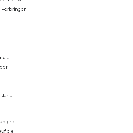
e verbringen
r die
 den
usland
.
klungen
uf die