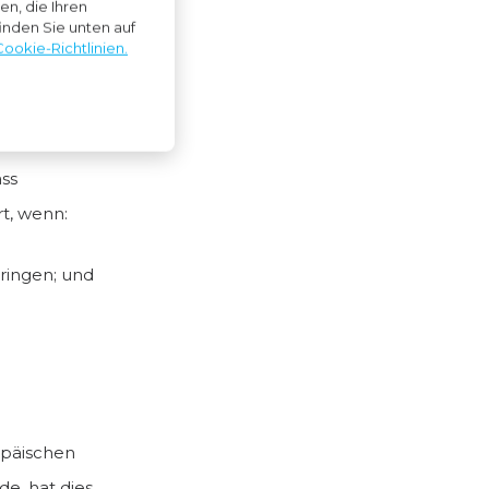
n, die Ihren
inden Sie unten auf
Antrag an
Cookie-Richtlinien.
t, sowohl
ss
t, wenn:
ringen; und
opäischen
e, hat dies