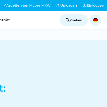
Arbeiten bei Moore MKW
Uploaden
Einloggen
ntakt
Zoeken
t: