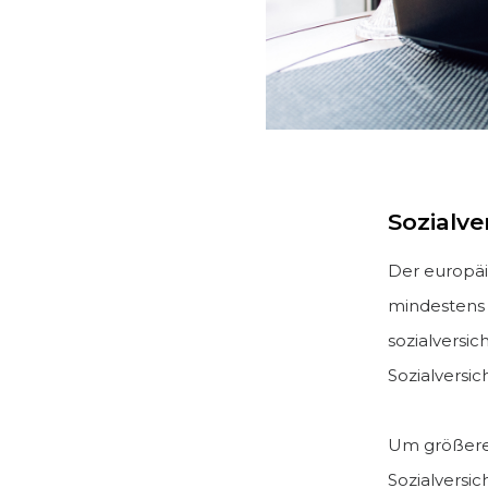
Sozialv
Der europäi
mindestens 2
sozialversic
Sozialversic
Um größere 
Sozialversi