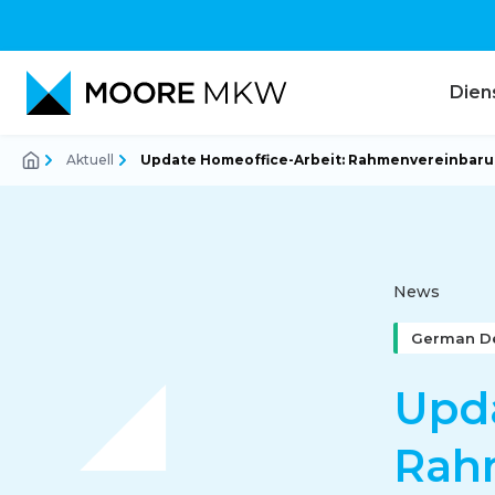
Dien
Aktuell
Update Homeoffice-Arbeit: Rahmenvereinbarun
Rechnungswesen
Audit
News
German D
Steuerberatung
Upda
Rah
Corporate Finance