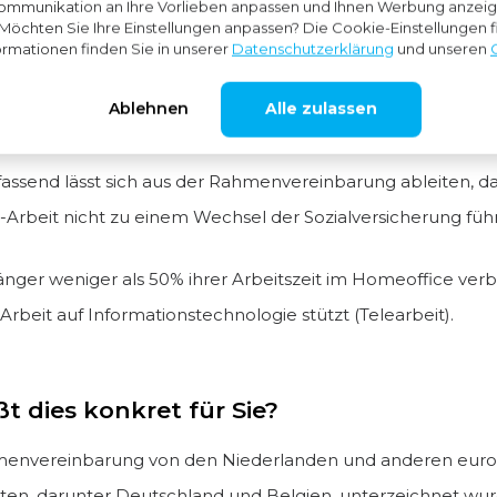
ommunikation an Ihre Vorlieben anpassen und Ihnen Werbung anzeige
 Möchten Sie Ihre Einstellungen anpassen? Die Cookie-Einstellungen f
wendung der Rahmenvereinbarung muss ein gemeinsamer 
ormationen finden Sie in unserer
Datenschutzerklärung
und unseren
ige Sozialversicherungsbehörde gerichtet werden. Das heiß
Ablehnen
Alle zulassen
 als auch Arbeitnehmer müssen diesen Antrag einreichen.
send lässt sich aus der Rahmenvereinbarung ableiten, da
Arbeit nicht zu einem Wechsel der Sozialversicherung führ
nger weniger als 50% ihrer Arbeitszeit im Homeoffice verb
 Arbeit auf Informationstechnologie stützt (Telearbeit).
t dies konkret für Sie?
menvereinbarung von den Niederlanden und anderen eur
aten, darunter Deutschland und Belgien, unterzeichnet wurd