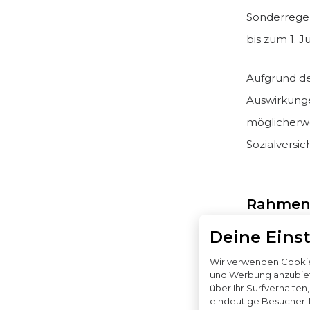
Sonderrege
bis zum 1. Ju
Aufgrund de
Auswirkunge
möglicherwe
Sozialversi
Rahmen
Deine Eins
Die Rahmenv
im Homeoffi
Wir verwenden Cookies
und Werbung anzubiet
Diese Rahm
über Ihr Surfverhalten
und Deutsch
eindeutige Besucher-ID