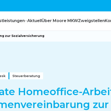
stleistungen
Aktuell
Über Moore MKW
Zweigstellen
Ko
g zur Sozialversicherung
esk
Steuerberatung
te Homeoffice-Arbei
menvereinbarung zur