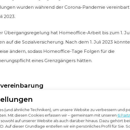
lungen wurden während der Corona-Pandemie vereinbart
li 2023.
r Übergangsregelung hat Homeoffice-Arbeit bis zum 1. Jul
n auf die Sozialversicherung. Nach dem 1. Juli 2023 könnten
ise ändern, sodass Homeoffice-Tage Folgen für die
cherungspflicht eines Grenzgängers hätten.
vereinbarung
tellungen
ereinbarung sieht vor, dass Grenzgänger bis zu 50% ihrer A
ce verbringen können, ohne Auswirkungen auf die Sozialv
 (und ähnliche Techniken), um unsere Website zu verbessern und per
en. Mit diesen Cookies erfassen wir – gemeinsam mit unseren
6 Part
envereinbarung wurde unter anderem von den Niederland
, sowohl auf unserer Website als auch darüber hinaus. Dazu gehört be
land unterzeichnet.
. Auf dieser Grundlage erstellen wir ein persönliches Profil für Sie. 