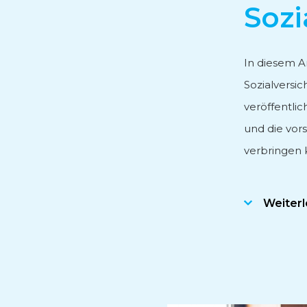
Sozi
Personal- und Lohnbera
In diesem A
Sozialversi
Fördermittelberatung
veröffentli
und die vor
Internationale Geschäft
verbringen 
Weiter