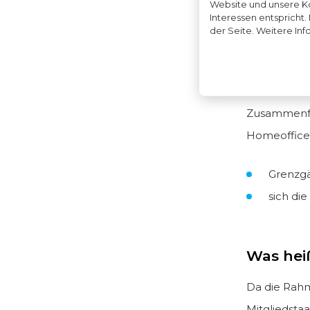
Website und unsere K
Interessen entspricht.
Für die An
der Seite. Weitere Inf
die zuständ
Arbeitgeber
Zusammenfas
Homeoffice-
Grenzgä
sich die
Was heiß
Da die Rah
Mitgliedsta