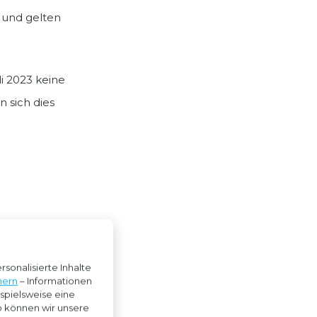
 und gelten
i 2023 keine
 sich dies
rbeitszeit
ersicherung.
sonalisierte Inhalte
nern
– Informationen
en, Belgien
ispielsweise eine
So können wir unsere