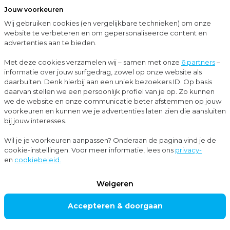
Jouw voorkeuren
Menu
Wij gebruiken cookies (en vergelijkbare technieken) om onze
Sluit
website te verbeteren en om gepersonaliseerde content en
advertenties aan te bieden.
…
Blogs
Schijnzelfstandigheid in de zorg: wat betekent de strengere handhaving voor jou?
Met deze cookies verzamelen wij – samen met onze
6 partners
–
informatie over jouw surfgedrag, zowel op onze website als
Blogs
daarbuiten. Denk hierbij aan een uniek bezoekers ID. Op basis
daarvan stellen we een persoonlijk profiel van je op. Zo kunnen
Belastingadvies
+1
we de website en onze communicatie beter afstemmen op jouw
voorkeuren en kunnen we je advertenties laten zien die aansluiten
bij jouw interesses.
Schijnzelfstandighe
Wil je je voorkeuren aanpassen? Onderaan de pagina vind je de
cookie-instellingen. Voor meer informatie, lees ons
privacy-
id in de zorg: wat
en
cookiebeleid.
betekent de
Weigeren
strengere
Accepteren & doorgaan