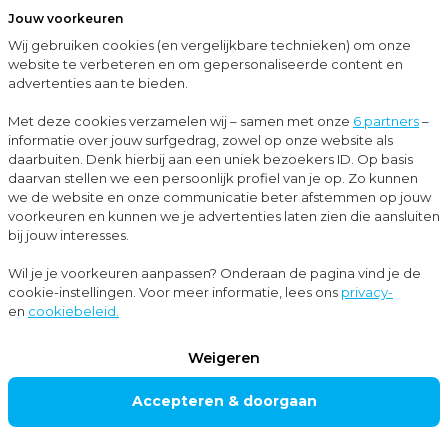
Jouw voorkeuren
Menu
Wij gebruiken cookies (en vergelijkbare technieken) om onze
Sluit
website te verbeteren en om gepersonaliseerde content en
advertenties aan te bieden.
Up-to-date met Moore MKW
UP-TO-
Met deze cookies verzamelen wij – samen met onze
6 partners
–
informatie over jouw surfgedrag, zowel op onze website als
DATE MET
daarbuiten. Denk hierbij aan een uniek bezoekers ID. Op basis
daarvan stellen we een persoonlijk profiel van je op. Zo kunnen
MOORE
we de website en onze communicatie beter afstemmen op jouw
MKW
voorkeuren en kunnen we je advertenties laten zien die aansluiten
bij jouw interesses.
Wil je je voorkeuren aanpassen? Onderaan de pagina vind je de
Filters
cookie-instellingen. Voor meer informatie, lees ons
privacy-
en
cookiebeleid.
Weigeren
Accepteren & doorgaan